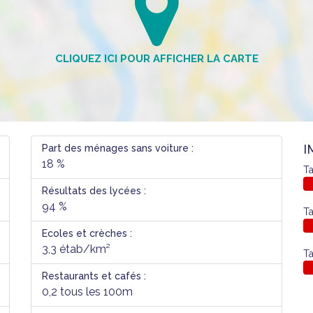
I
Part des ménages sans voiture :
18 %
Ta
Résultats des lycées :
94 %
Ta
Ecoles et crèches :
3,3 étab/km²
Ta
Restaurants et cafés :
0,2 tous les 100m