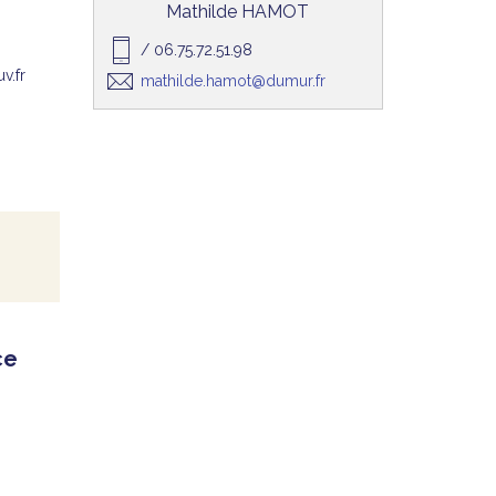
Mathilde HAMOT
/ 06.75.72.51.98
v.fr
mathilde.hamot@dumur.fr
ce