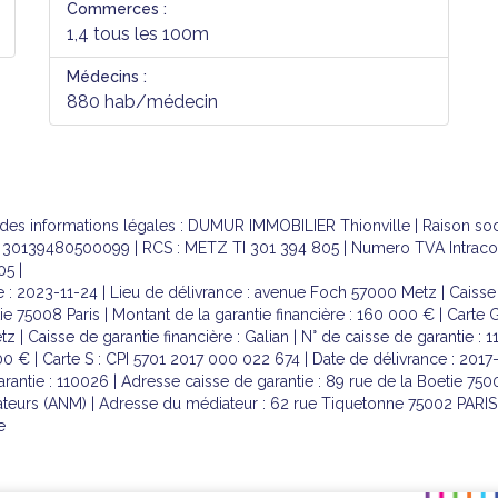
Commerces :
1,4 tous les 100m
Médecins :
880 hab/médecin
ge des informations légales : DUMUR IMMOBILIER Thionville | Raison s
0139480500099 | RCS : METZ TI 301 394 805 | Numero TVA Intracomm
05 |
 : 2023-11-24 | Lieu de délivrance : avenue Foch 57000 Metz | Caisse de
ie 75008 Paris | Montant de la garantie financière : 160 000 € | Carte 
| Caisse de garantie financière : Galian | N° de caisse de garantie : 
000 € | Carte S : CPI 5701 2017 000 022 674 | Date de délivrance : 201
garantie : 110026 | Adresse caisse de garantie : 89 rue de la Boetie 750
teurs (ANM) | Adresse du médiateur : 62 rue Tiquetonne 75002 PARIS 
e