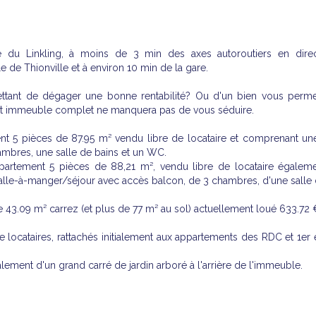
e du Linkling, à moins de 3 min des axes autoroutiers en dire
e de Thionville et à environ 10 min de la gare.
ettant de dégager une bonne rentabilité? Ou d'un bien vous perme
Cet immeuble complet ne manquera pas de vous séduire.
t 5 pièces de 87.95 m² vendu libre de locataire et comprenant une
ambres, une salle de bains et un WC.
artement 5 pièces de 88,21 m², vendu libre de locataire égalemen
salle-à-manger/séjour avec accès balcon, de 3 chambres, d'une salle
 43.09 m² carrez (et plus de 77 m² au sol) actuellement loué 633.72 
 locataires, rattachés initialement aux appartements des RDC et 1er 
ment d'un grand carré de jardin arboré à l'arrière de l'immeuble.