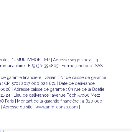
ociale : DUMUR IMMOBILIER | Adresse siège social : 4
unautaire : FR91301394805 | Forme juridique : SAS |
 garantie financière : Galian. | N° de caisse de garantie
G : CPI 5701 2017 000 022 674 | Date de délivrance :
110026 | Adresse caisse de garantie : 89 rue de la Boetie
7-11-24 | Lieu de délivrance : avenue Foch 57000 Metz |
08 Paris | Montant de la garantie financière : 9 820 000
| Adresse du site :
www.anm-conso.com
|