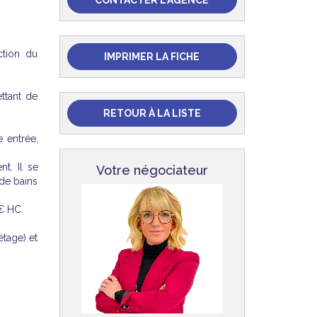
CONTACTER L'AGENCE
ction du
IMPRIMER LA FICHE
ttant de
RETOUR À LA LISTE
 entrée,
t. Il se
Votre négociateur
 de bains
€ HC.
étage) et