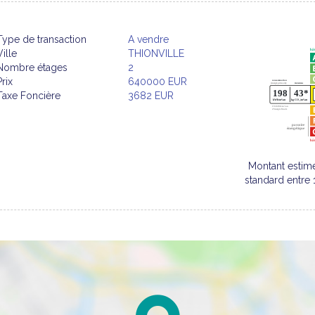
Type de transaction
A vendre
Ville
THIONVILLE
Nombre étages
2
Prix
640000 EUR
Taxe Foncière
3682 EUR
Montant estim
standard entre