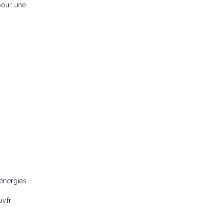
pour une
énergies
.fr .