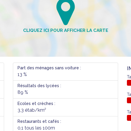
I
Part des ménages sans voiture :
13 %
Ta
Résultats des lycées :
89 %
Ta
Ecoles et crèches :
3,3 étab/km²
Ta
Restaurants et cafés :
0,1 tous les 100m