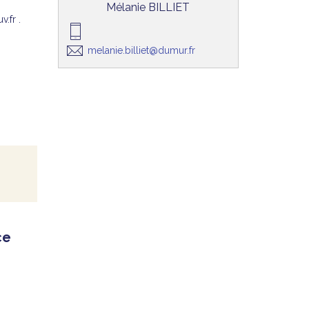
Mélanie BILLIET
.fr .
melanie.billiet@dumur.fr
ce