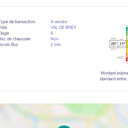
Type de transaction
A vendre
Ville
VAL DE BRIEY
Etage
6
Rez de chaussée
Non
Accès Bus
2 min
Montant estim
standard entre