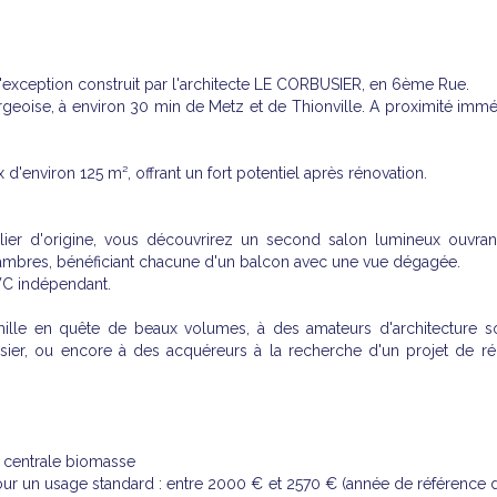
xception construit par l'architecte LE CORBUSIER, en 6ème Rue.
geoise, à environ 30 min de Metz et de Thionville. A proximité immé
environ 125 m², offrant un fort potentiel après rénovation.
alier d'origine, vous découvrirez un second salon lumineux ouvran
chambres, bénéficiant chacune d'un balcon avec une vue dégagée.
WC indépendant.
ille en quête de beaux volumes, à des amateurs d'architecture so
ier, ou encore à des acquéreurs à la recherche d'un projet de ré
ar centrale biomasse
r un usage standard : entre 2000 € et 2570 € (année de référence de