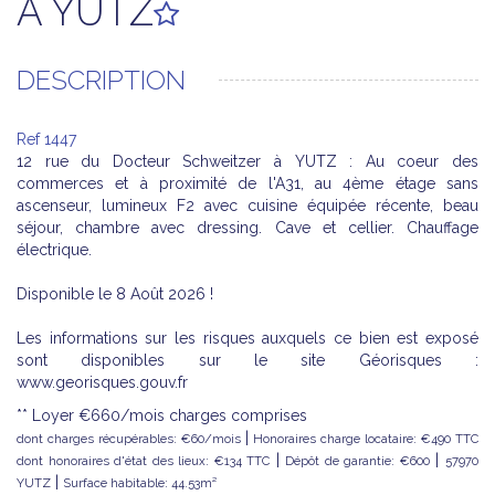
À YUTZ
DESCRIPTION
Ref 1447
12 rue du Docteur Schweitzer à YUTZ : Au coeur des
commerces et à proximité de l'A31, au 4ème étage sans
ascenseur, lumineux F2 avec cuisine équipée récente, beau
séjour, chambre avec dressing. Cave et cellier. Chauffage
électrique.
Disponible le 8 Août 2026 !
Les informations sur les risques auxquels ce bien est exposé
sont disponibles sur le site Géorisques :
www.georisques.gouv.fr
**
Loyer €660/mois
charges comprises
|
dont charges récupérables: €60/mois
Honoraires charge locataire: €490 TTC
|
|
dont honoraires d'état des lieux: €134 TTC
Dépôt de garantie: €600
57970
|
YUTZ
Surface habitable: 44.53m²