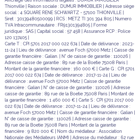
Affichage des informations légales : DUMUR IMMOBILIER
Thionville | Raison sociale : DUMUR IMMOBILIER | Adresse siège
social : 4 SQUARE RENE SCHWARTZ - 57100 THIONVILLE |
Siret : 30139480500099 | RCS : METZ TI 301 394 805 | Numero
TVA Intracommunautaire : FR91301394805 | Forme
juridique : SAS | Capital social : 57 458 | Assurance RCP : Police
120 137405 |
Carte T : CPI 5701 2017 000 022 674 | Date de délivrance : 2023-
11-24 | Lieu de délivrance : avenue Foch 57000 Metz | Caisse de
garantie financière : Galian. | N° de caisse de garantie : 110026 |
Adresse caisse de garantie : 89 rue de la Boetie 75008 Paris |
Montant de la garantie financière : 160 000 € | Carte G : CPI 5701
2017 000 022 674 | Date de délivrance : 2017-11-24 | Lieu de
délivrance : avenue Foch 57000 Metz | Caisse de garantie
financière : Galian | N° de caisse de garantie : 110026 | Adresse
caisse de garantie : 89 rue de la Boetie 75008 Paris | Montant de
la garantie financière : 1 460 000 € | Carte S : CPI 5701 2017 000
022 674 | Date de délivrance : 2017-11-24 | Lieu de délivrance :
avenue Foch 57000 Metz | Caisse de garantie financière : Galian |
N° de caisse de garantie : 110026 | Adresse caisse de garantie :
89 rue de la Boetie 75008 Paris | Montant de la garantie
financière : 9 820 000 € | Nom du médiateur : Association
Nationale des Médiateurs (ANM) | Adresse du médiateur : 62 rue