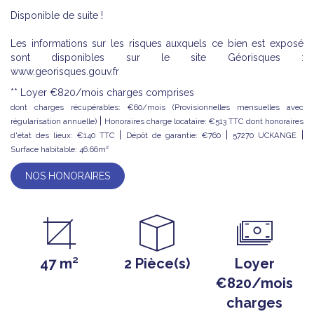
Disponible de suite !
Les informations sur les risques auxquels ce bien est exposé
sont disponibles sur le site Géorisques :
www.georisques.gouv.fr
**
Loyer €820/mois
charges comprises
dont charges récupérables: €60/mois (Provisionnelles mensuelles avec
|
régularisation annuelle)
Honoraires charge locataire: €513 TTC
dont honoraires
|
|
|
d'état des lieux: €140 TTC
Dépôt de garantie: €760
57270 UCKANGE
Surface habitable: 46.66m²
NOS HONORAIRES
47 m²
2 Pièce(s)
Loyer
€820/mois
charges