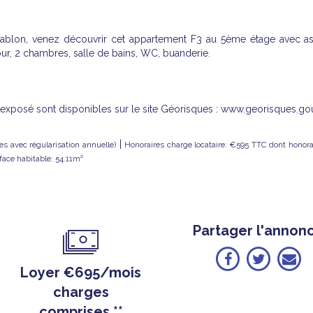
ablon, venez découvrir cet appartement F3 au 5ème étage avec a
our, 2 chambres, salle de bains, WC, buanderie.
t exposé sont disponibles sur le site Géorisques : www.georisques.gou
|
s avec régularisation annuelle)
Honoraires charge locataire: €595 TTC
dont honora
face habitable: 54.11m²
Partager l'annon
Loyer €695/mois
charges
comprises **