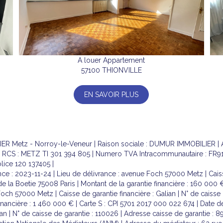
A louer Appartement
57100 THIONVILLE
EN SAVOIR PLUS
IER Metz - Norroy-le-Veneur | Raison sociale : DUMUR IMMOBILIER 
RCS : METZ TI 301 394 805 | Numero TVA Intracommunautaire : FR913
olice 120 137405 |
ce : 2023-11-24 | Lieu de délivrance : avenue Foch 57000 Metz | Caisse
 de la Boetie 75008 Paris | Montant de la garantie financière : 160 000
Foch 57000 Metz | Caisse de garantie financière : Galian | N° de caisse
financière : 1 460 000 € | Carte S : CPI 5701 2017 000 022 674 | Date d
an | N° de caisse de garantie : 110026 | Adresse caisse de garantie : 8