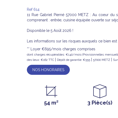
Ref 614
11 Rue Gabriel Pierné 57000 METZ : Au coeur du s
comprenant : entrée, cuisine équipée ouverte sur séj
Disponible le 5 Août 2026 !
Les informations sur les risques auxquels ce bien es
**
Loyer €695/mois
charges comprises
dont charges récupérables: €140/mois (Provisionnelles mensuelle
|
|
|
des lieux: €162 TTC
Dépôt de garantie: €555
57000 METZ
Sur
NOS HONORAIRES
54 m²
3 Pièce(s)