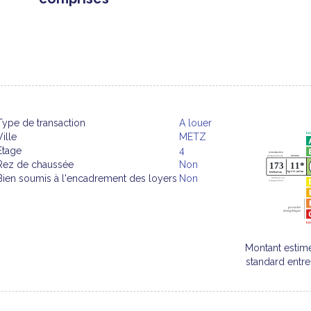
Type de transaction
A louer
Ville
METZ
Etage
4
Rez de chaussée
Non
Bien soumis à l'encadrement des loyers
Non
Montant estim
standard entr