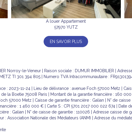
A louer Appartement
57970 YUTZ
EN SAVOIR PLUS
IER Norroy-le-Veneur | Raison sociale : DUMUR IMMOBILIER | Adres
ETZ TI 301 394 805 | Numero TVA Intracommunautaire : FR91301394805 
ce : 2023-11-24 | Lieu de délivrance : avenue Foch 57000 Metz | Caisse
e de la Boetie 75008 Paris | Montant de la garantie financière : 160 00
Foch 57000 Metz | Caisse de garantie financière : Galian | N° de caisse
inancière : 1 460 000 € | Carte S : CPI 5701 2017 000 022 674 | Date de
ière : Galian | N° de caisse de garantie : 110026 | Adresse caisse de g
eur : Association Nationale des Médiateurs (ANM) | Adresse du médiate
ante