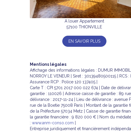
A louer Appartement
57100 THIONVILLE
EN SAVOIR PLUS
Mentions légales
Affichage des informations légales : DUMUR IMMOBIL
NORROY LE VENEUR | Siret : 30139480500115 | RCS : M
Assurance RCP : Police 120 137405 |
Carte T : CPI 5701 2017 000 022 674 | Date de délivran
garantie : 110026 | Adresse caisse de garantie : 89 ru
délivrance : 2017-11-24 | Lieu de délivrance : avenue 
rue de la Boetie 75008 Paris | Montant de la garantie f
de la Préfecture 57034 Metz | Caisse de garantie financ
la garantie financière : 9 820 000 € | Nom du médiat
:
www.anm-conso.com
|
Entreprise juridiquement et financièrement indépend