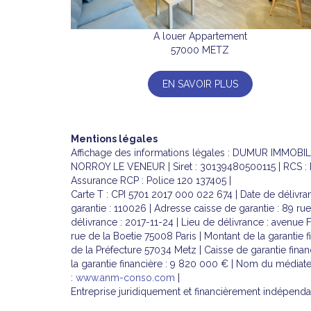
A louer Appartement
57000 METZ
EN SAVOIR PLUS
Mentions légales
Affichage des informations légales : DUMUR IMMOBIL
NORROY LE VENEUR | Siret : 30139480500115 | RCS : M
Assurance RCP : Police 120 137405 |
Carte T : CPI 5701 2017 000 022 674 | Date de délivran
garantie : 110026 | Adresse caisse de garantie : 89 ru
délivrance : 2017-11-24 | Lieu de délivrance : avenue 
rue de la Boetie 75008 Paris | Montant de la garantie f
de la Préfecture 57034 Metz | Caisse de garantie financ
la garantie financière : 9 820 000 € | Nom du médiat
:
www.anm-conso.com
|
Entreprise juridiquement et financièrement indépend