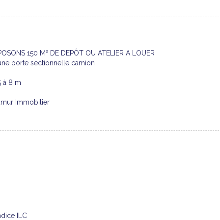
POSONS 150 M² DE DEPÔT OU ATELIER A LOUER
 une porte sectionnelle camion
5 à 8 m
Dumur Immobilier
ndice ILC