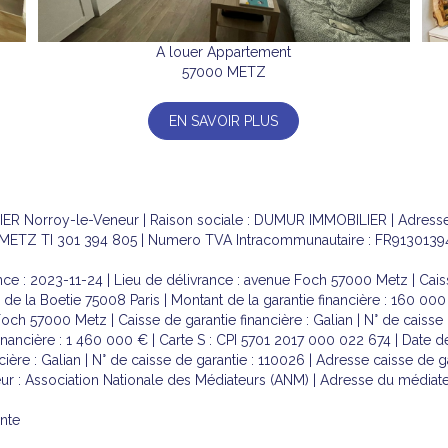
A louer Appartement
57000 METZ
EN SAVOIR PLUS
IER Norroy-le-Veneur | Raison sociale : DUMUR IMMOBILIER | Adres
ETZ TI 301 394 805 | Numero TVA Intracommunautaire : FR91301394805 
ce : 2023-11-24 | Lieu de délivrance : avenue Foch 57000 Metz | Caisse
e de la Boetie 75008 Paris | Montant de la garantie financière : 160 00
Foch 57000 Metz | Caisse de garantie financière : Galian | N° de caisse
inancière : 1 460 000 € | Carte S : CPI 5701 2017 000 022 674 | Date de
ière : Galian | N° de caisse de garantie : 110026 | Adresse caisse de g
eur : Association Nationale des Médiateurs (ANM) | Adresse du médiate
ante