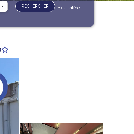
RECHERCHER
+ de critères
0