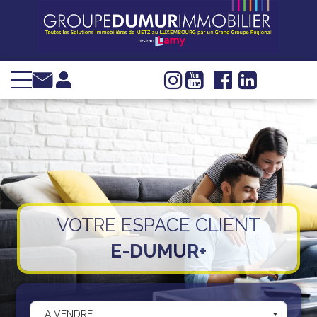
VENTE
LOCATION
INVESTIR
IMMOBILIER
D'ENTREPRISE
GESTION
SYNDIC
VOTRE ESPACE CLIENT
WEB TV
E-DUMUR+
Groupe Dumur
Actualités
Nous trouver
A VENDRE