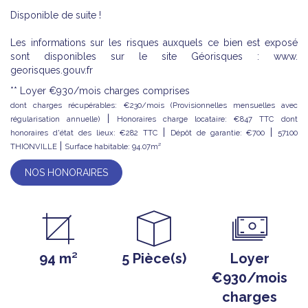
Disponible de suite !
Les informations sur les risques auxquels ce bien est exposé
sont disponibles sur le site Géorisques : www.
georisques.gouv.fr
**
Loyer €930/mois
charges comprises
dont charges récupérables: €230/mois (Provisionnelles mensuelles avec
|
régularisation annuelle)
Honoraires charge locataire: €847 TTC
dont
|
|
honoraires d'état des lieux: €282 TTC
Dépôt de garantie: €700
57100
|
THIONVILLE
Surface habitable: 94.07m²
NOS HONORAIRES
94 m²
5 Pièce(s)
Loyer
€930/mois
charges