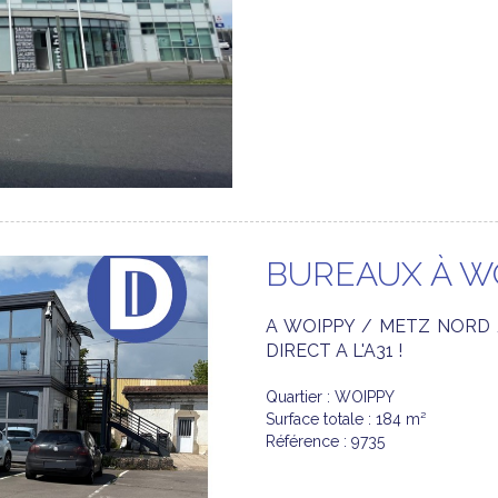
BUREAUX À W
A WOIPPY / METZ NORD 
DIRECT A L'A31 !
Quartier : WOIPPY
Surface totale : 184 m²
Référence : 9735