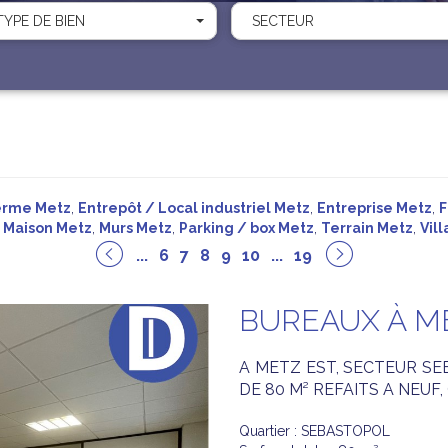
TYPE DE BIEN
SECTEUR
erme Metz
,
Entrepôt / Local industriel Metz
,
Entreprise Metz
,
F
,
Maison Metz
,
Murs Metz
,
Parking / box Metz
,
Terrain Metz
,
Vil
...
6
7
8
9
10
...
19
BUREAUX À M
A METZ EST, SECTEUR S
DE 80 M² REFAITS A NEUF
Quartier : SEBASTOPOL