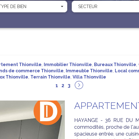
TYPE DE BIEN
SECTEUR
rtement Thionville
,
Immobilier Thionville
,
Bureaux Thionville
,
nds de commerce Thionville
,
Immeuble Thionville
,
Local comm
ox Thionville
,
Terrain Thionville
,
Villa Thionville
1
2
3
APPARTEMENT
HAYANGE - 36 RUE DU MAR
commodités, proche de l'au
spacieuse entrée, une cuisin