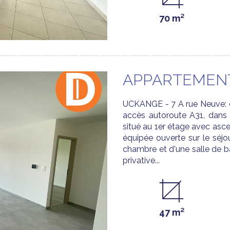
70 m²
APPARTEMENT
UCKANGE - 7 A rue Neuve: d
accès autoroute A31, dans
situé au 1er étage avec asce
équipée ouverte sur le séjo
chambre et d'une salle de b
privative...
47 m²