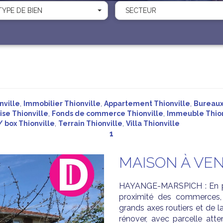
TYPE DE BIEN
SECTEUR
nville
,
Immobilier Thionville
,
Appartement Thionville
,
Bureaux
ise Thionville
,
Fonds de commerce Thionville
,
Immeuble Thion
/ box Thionville
,
Terrain Thionville
,
Villa Thionville
1
MAISON À VE
HAYANGE-MARSPICH : En plei
proximité des commerces,
grands axes routiers et de l
rénover, avec parcelle att