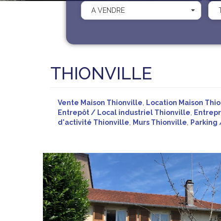
A VENDRE
THIONVILLE
Vente Maison Thionville
,
Location Maison Thio
Entrepôt / Local industriel Thionville
,
Entrepr
d'activité Thionville
,
Murs Thionville
,
Parking 