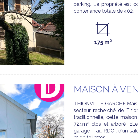
parking. La propriété est 
contenance totale de 402...
175 m²
MAISON À VEN
THIONVILLE GARCHE Maison i
secteur recherché de Thion
traditionnelle, cette maison
724m² clos et arboré. El
garage, - au RDC : d'un salo
et de toilettes...