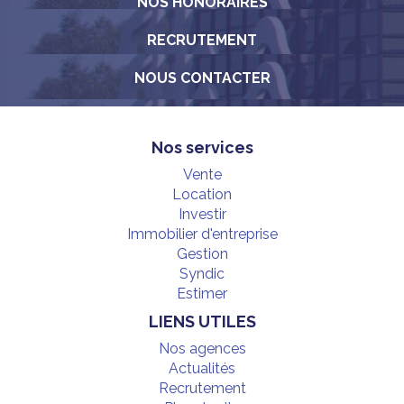
NOS HONORAIRES
RECRUTEMENT
NOUS CONTACTER
Nos services
Vente
Location
Investir
Immobilier d'entreprise
Gestion
Syndic
Estimer
LIENS UTILES
Nos agences
Actualités
Recrutement