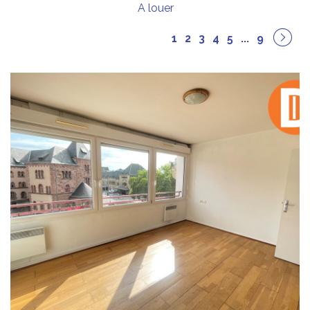
A louer
1
2
3
4
5
...
9