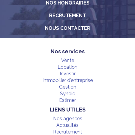
NOS HONORAIRES
RECRUTEMENT
NOUS CONTACTER
Nos services
Vente
Location
Investir
Immobilier d'entreprise
Gestion
Syndic
Estimer
LIENS UTILES
Nos agences
Actualités
Recrutement