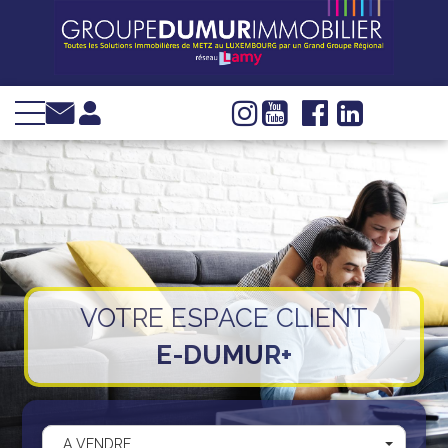
VENTE
LOCATION
INVESTIR
IMMOBILIER
D'ENTREPRISE
GESTION
SYNDIC
VOTRE ESPACE CLIENT
WEB TV
E-DUMUR+
Groupe Dumur
Actualités
Nous trouver
A VENDRE