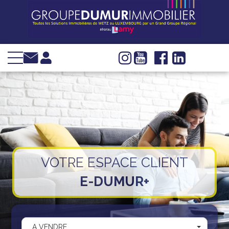
VENTE
LOCATION
INVESTIR
IMMOBILIER
D'ENTREPRISE
GESTION
SYNDIC
VOTRE ESPACE CLIENT
WEB TV
E-DUMUR+
Groupe Dumur
Actualités
Nous trouver
A VENDRE