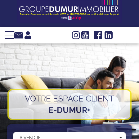
VENTE
LOCATION
INVESTIR
IMMOBILIER
D'ENTREPRISE
GESTION
SYNDIC
VOTRE ESPACE CLIENT
WEB TV
E-DUMUR+
Groupe Dumur
Actualités
Nous trouver
A VENDRE