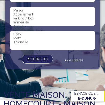
Recrutement
Contact
Documents
RECHERCHER
+ de critères
VENTE MAISON
ESPACE CLIENT
E-DUMUR+
HOMECOURT - MAISON