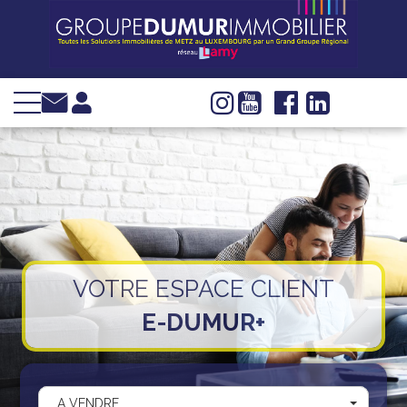
VENTE
LOCATION
INVESTIR
IMMOBILIER
D'ENTREPRISE
GESTION
SYNDIC
VOTRE ESPACE CLIENT
WEB TV
E-DUMUR+
Groupe Dumur
Actualités
Nous trouver
A VENDRE