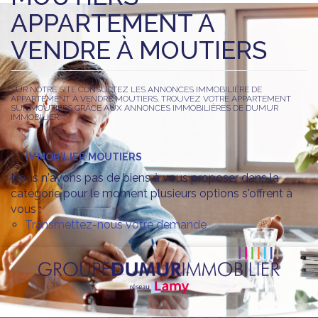
APPARTEMENT A
VENDRE À MOUTIERS
SUR NOTRE SITE CONSULTEZ LES ANNONCES IMMOBILIÈRE DE
APPARTEMENT À VENDRE MOUTIERS. TROUVEZ VOTRE APPARTEMENT
SUR MOUTIERS GRÂCE AUX ANNONCES IMMOBILIÈRES DE DUMUR
IMMOBILIER.
IMMOBILIER MOUTIERS
Nous n'avons pas de biens à vous proposer dans la
catégorie pour le moment plusieurs options s'offrent à
vous :
Transmettez-nous votre demande