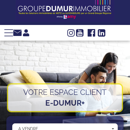
VENTE
LOCATION
INVESTIR
IMMOBILIER
D'ENTREPRISE
GESTION
SYNDIC
VOTRE ESPACE CLIENT
WEB TV
E-DUMUR+
Groupe Dumur
Actualités
Nous trouver
A VENDRE