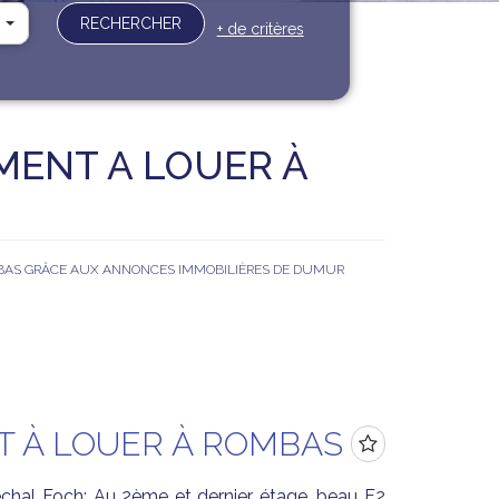
RECHERCHER
+ de critères
MENT A LOUER À
MBAS GRÂCE AUX ANNONCES IMMOBILIÈRES DE DUMUR
 À LOUER À ROMBAS
chal Foch: Au 2ème et dernier étage, beau F2