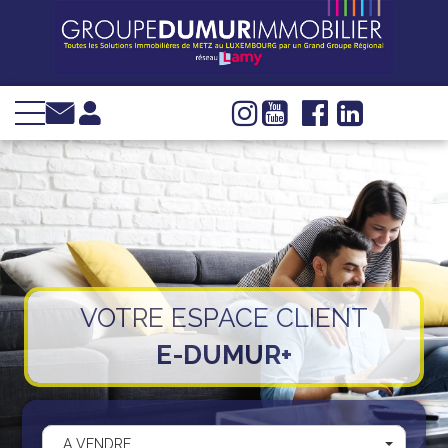
VENTE
LOCATION
INVESTIR
IMMOBILIER
D'ENTREPRISE
GESTION
SYNDIC
VOTRE ESPACE CLIENT
WEB TV
E-DUMUR+
Groupe Dumur
Actualités
Nous trouver
A VENDRE