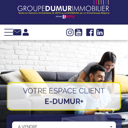
VENTE
LOCATION
INVESTIR
IMMOBILIER
D'ENTREPRISE
GESTION
SYNDIC
VOTRE ESPACE CLIENT
WEB TV
E-DUMUR+
Groupe Dumur
Actualités
Nous trouver
A VENDRE