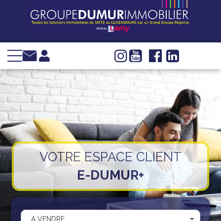
VENTE
LOCATION
INVESTIR
IMMOBILIER
D'ENTREPRISE
GESTION
SYNDIC
VOTRE ESPACE CLIENT
WEB TV
E-DUMUR+
Groupe Dumur
Actualités
Nous trouver
A VENDRE