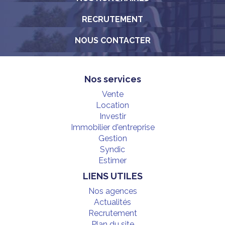
RECRUTEMENT
NOUS CONTACTER
Nos services
Vente
Location
Investir
Immobilier d'entreprise
Gestion
Syndic
Estimer
LIENS UTILES
Nos agences
Actualités
Recrutement
Plan du site