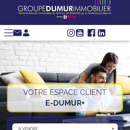
VENTE
LOCATION
INVESTIR
IMMOBILIER
D'ENTREPRISE
GESTION
SYNDIC
VOTRE ESPACE CLIENT
WEB TV
E-DUMUR+
Groupe Dumur
Actualités
Nous trouver
A VENDRE