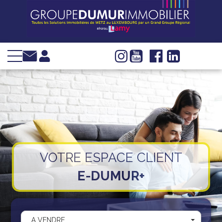
VENTE
LOCATION
INVESTIR
IMMOBILIER
D'ENTREPRISE
GESTION
SYNDIC
VOTRE ESPACE CLIENT
WEB TV
E-DUMUR+
Groupe Dumur
Actualités
Nous trouver
A VENDRE