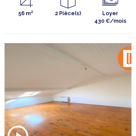
56 m²
2 Pièce(s)
Loyer
430 €/mois