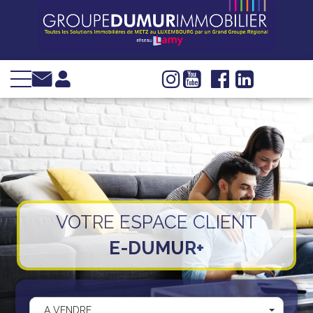
VENTE
LOCATION
INVESTIR
IMMOBILIER
D'ENTREPRISE
GESTION
SYNDIC
VOTRE ESPACE CLIENT
WEB TV
E-DUMUR+
Groupe Dumur
Actualités
Nous trouver
A VENDRE